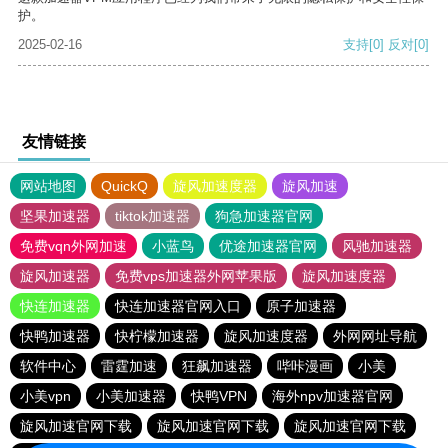
护。
2025-02-16
支持
[0]
反对
[0]
友情链接
网站地图
QuickQ
旋风加速度器
旋风加速
坚果加速器
tiktok加速器
狗急加速器官网
免费vqn外网加速
小蓝鸟
优途加速器官网
风驰加速器
旋风加速器
免费vps加速器外网苹果版
旋风加速度器
快连加速器
快连加速器官网入口
原子加速器
快鸭加速器
快柠檬加速器
旋风加速度器
外网网址导航
软件中心
雷霆加速
狂飙加速器
哔咔漫画
小美
小美vpn
小美加速器
快鸭VPN
海外npv加速器官网
旋风加速官网下载
旋风加速官网下载
旋风加速官网下载